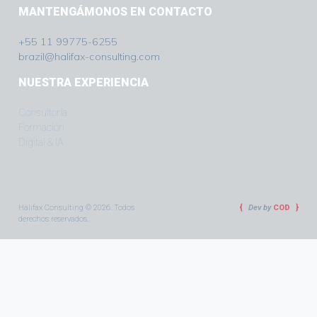
MANTENGÁMONOS EN CONTACTO
+55 11 99775-6255
brazil@halifax-consulting.com
NUESTRA EXPERIENCIA
Consultoría
Formación
Digital & IA
Halifax Consulting © 2026. Todos
Dev by
COD
derechos reservados.