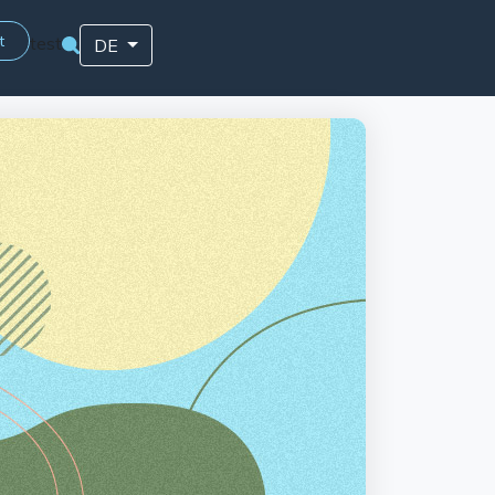
t
test
DE