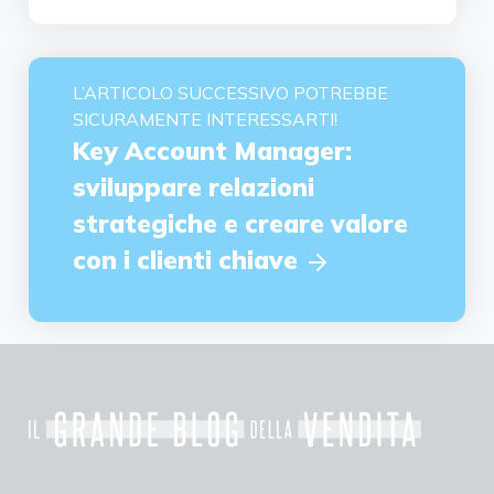
L’ARTICOLO SUCCESSIVO POTREBBE
SICURAMENTE INTERESSARTI!
Key Account Manager:
sviluppare relazioni
strategiche e creare valore
con i clienti chiave