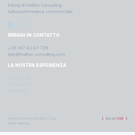
Il blog di Halifax Consulting
sulla performance commerciale
RIMANI IN CONTATTO
+39 347 63 67 729
italy@halifax-consulting.com
LA NOSTRA ESPERIENZA
Consulenza
Formazione
Digital & IA
Halifax Consulting © 2026. Tous
Dev by
COD
droits réservés.