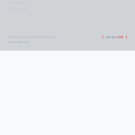
Formazione
Digital & IA
Halifax Consulting © 2026. Tous
Dev by
COD
droits réservés.