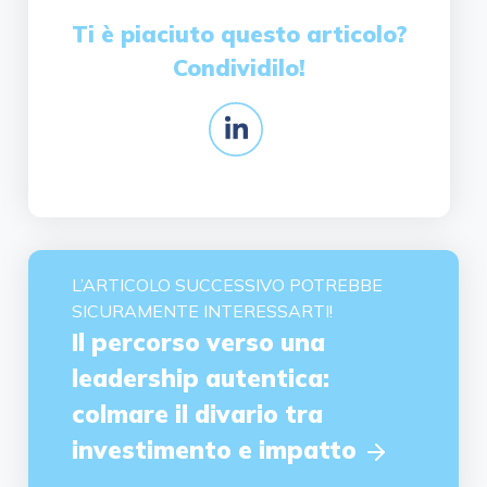
Ti è piaciuto questo articolo?
Condividilo!
L’ARTICOLO SUCCESSIVO POTREBBE
SICURAMENTE INTERESSARTI!
Il percorso verso una
leadership autentica:
colmare il divario tra
investimento e impatto