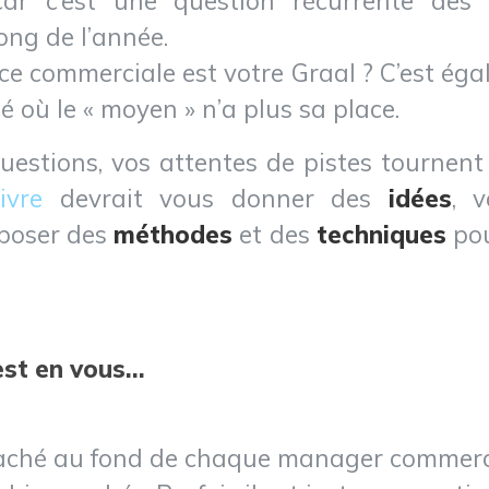
 car c’est une question récurrente d
ong de l’année.
nce commerciale est votre Graal ? C’est é
 où le « moyen » n’a plus sa place.
 questions, vos attentes de pistes tournen
livre
devrait vous donner des
idées
, 
oposer des
méthodes
et des
techniques
po
 est en vous…
h caché au fond de chaque manager commerc