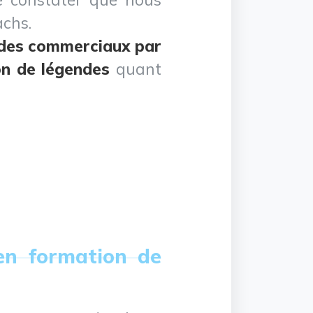
achs.
 des commerciaux par
ion de légendes
quant
en formation de