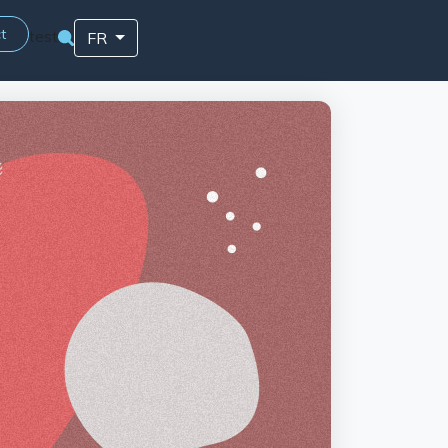
t
test
FR