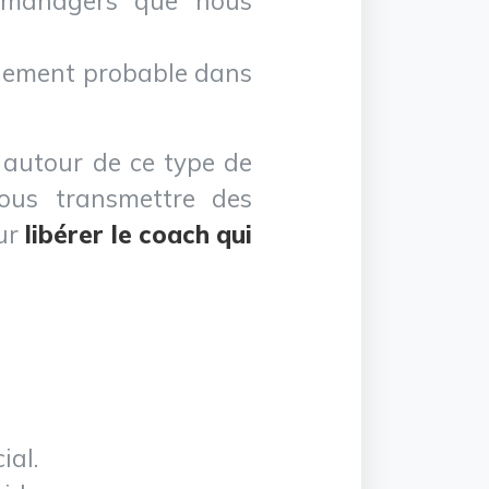
es managers que nous
galement probable dans
t autour de ce type de
vous transmettre des
ur
libérer le coach qui
ial.