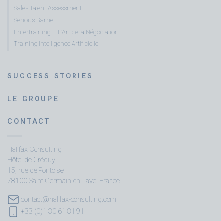
Sales Talent Assessment
Serious Game
Entertraining – L’Art de la Négociation
Training Intelligence Artificielle
SUCCESS STORIES
LE GROUPE
CONTACT
Halifax Consulting
Hôtel de Créquy
15, rue de Pontoise
78100 Saint Germain-en-Laye, France
contact@halifax-consulting.com
+33 (0)1 30 61 81 91