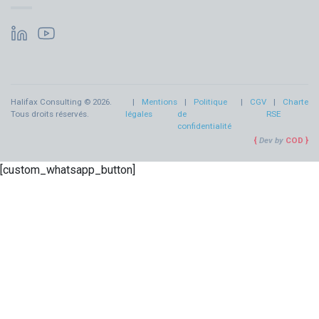
Halifax Consulting © 2026.
Mentions
Politique
CGV
Charte
Tous droits réservés.
légales
de
RSE
confidentialité
Dev by
COD
[custom_whatsapp_button]