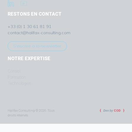
RESTONS EN CONTACT
+33 (0) 1 30 61 81 91
contact@halifax-consulting.com
S'inscrire à la newsletter
NOTRE EXPERTISE
Conseil
Formation
Technologies
Halifax Consulting © 2026. Tous
Dev by
COD
droits réservés.