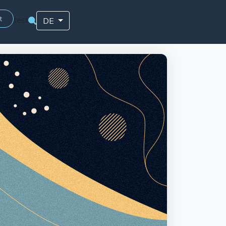
t
test
DE