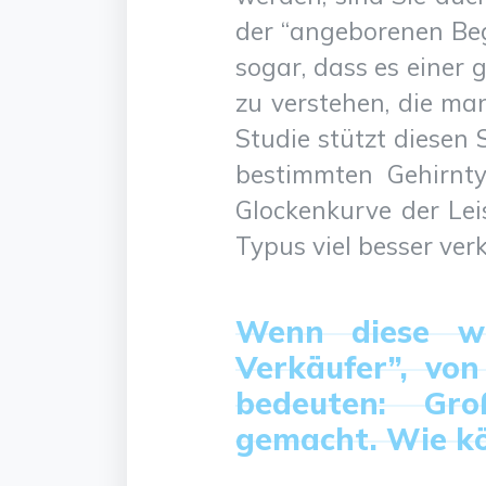
der “angeborenen Beg
sogar, dass es einer
zu verstehen, die ma
Studie stützt diesen
bestimmten Gehirntyp
Glockenkurve der Le
Typus viel besser ver
Wenn diese we
Verkäufer”, vo
bedeuten: Gro
gemacht. Wie kö