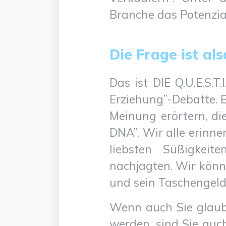
Branche das Potenzial
Die Frage ist al
Das ist DIE Q.U.E.S.T.
Erziehung”-Debatte. B
Meinung erörtern, di
DNA”. Wir alle erinn
liebsten Süßigkeit
nachjagten. Wir könn
und sein Taschengeld
Wenn auch Sie glaub
werden, sind Sie auch 