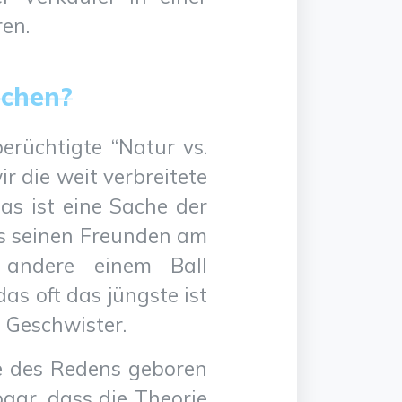
ren.
ichen?
 berüchtigte “Natur vs.
r die weit verbreitete
as ist eine Sache der
as seinen Freunden am
d andere einem Ball
s oft das jüngste ist
 Geschwister.
e des Redens geboren
sogar, dass die Theorie