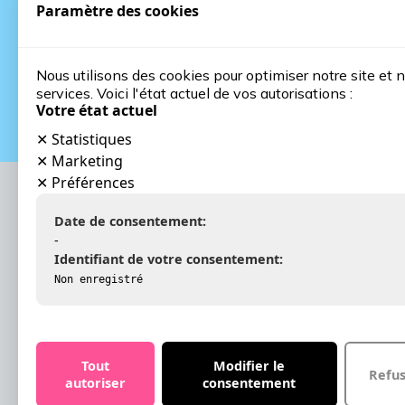
Paramètre des cookies
Nous utilisons des cookies pour optimiser notre site et 
services. Voici l'état actuel de vos autorisations :
Votre état actuel
✕
Statistiques
✕
Marketing
✕
Préférences
Date de consentement:
-
Identifiant de votre consentement:
Non enregistré
REST
Le blog d’Halifax Consulting
sur la performance commerciale
+33 (0
contac
Tout
Modifier le
Refu
autoriser
consentement
S'in