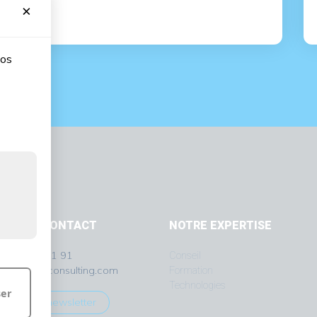
×
nos
ONS EN CONTACT
NOTRE EXPERTISE
) 1 30 61 81 91
Conseil
t@halifax-consulting.com
Formation
Technologies
ser
scrire à la newsletter