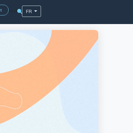
t
test
FR