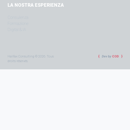
LA NOSTRA ESPERIENZA
Consulenza
Formazione
Digital & IA
Halifax Consulting © 2026. Tous
Dev by
COD
droits réservés.