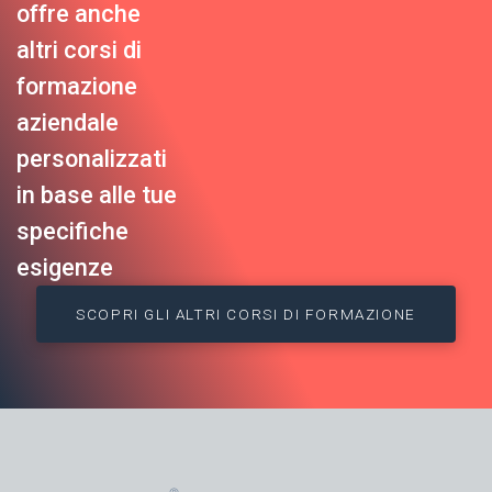
offre anche
altri corsi di
formazione
aziendale
personalizzati
in base alle tue
specifiche
esigenze
SCOPRI GLI ALTRI CORSI DI FORMAZIONE