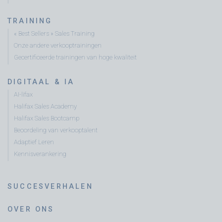
TRAINING
« Best Sellers » Sales Training
Onze andere verkooptrainingen
Gecertificeerde trainingen van hoge kwaliteit
DIGITAAL & IA
AI-lifax
Halifax Sales Academy
Halifax Sales Bootcamp
Beoordeling van verkooptalent
Adaptief Leren
Kennisverankering
SUCCESVERHALEN
OVER ONS