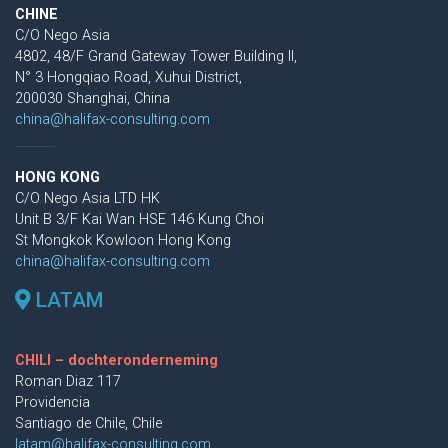
CHINE
C/O Nego Asia
4802, 48/F Grand Gateway Tower Building II,
N° 3 Hongqiao Road, Xuhui District,
200030 Shanghai, China
china@halifax-consulting.com
HONG KONG
C/O Nego Asia LTD HK
Unit B 3/F Kai Wan HSE 146 Kung Choi
St Mongkok Kowloon Hong Kong
china@halifax-consulting.com
LATAM
CHILI – dochteronderneming
Roman Diaz 117
Providencia
Santiago de Chile, Chile
latam@halifax-consulting.com