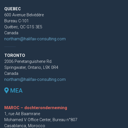
QUEBEC
600 Avenue Belvédère
Bureau C-101
Québec, QC G1S 3E5
Canada
northam@halifax-consulting.com
TORONTO
2006 Penetanguishene Rd.
Springwater, Ontario, L9X 0R4
Canada
northam@halifax-consulting.com
MEA
MAROC – dochteronderneming
1, rue Ait Baamrane
Mohamed V Office Center, Bureau n°807
Casablanca, Morocco