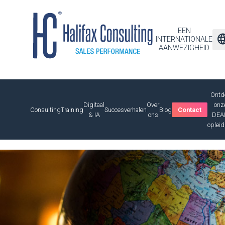
EEN
langu
INTERNATIONALE
AANWEZIGHEID
Ontd
Digitaal
Over
onz
Consulting
Training
Succesverhalen
Blog
Contact
& IA
ons
DEA
opleid