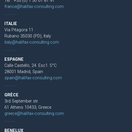
Tel. : +33 (0) 1 30 61 81 91
france@halifax-consulting.com
ITALIE
Via Pitagora 11
Rubano 35030 (PD), Italy
italy@halifax-consulting.com
ESPAGNE
Calle Castelló, 24. Esc1. 5°C
28001 Madrid, Spain
spain@halifax-consulting.com
GRÈCE
3rd September str.
61 Athens 10433, Greece
greece@halifax-consulting.com
BENELUX