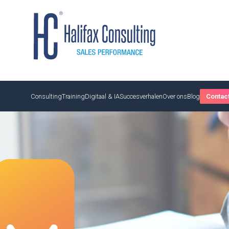
Consulting
Training
Digitaal & IA
Succesverhalen
Over ons
Blog
Contac