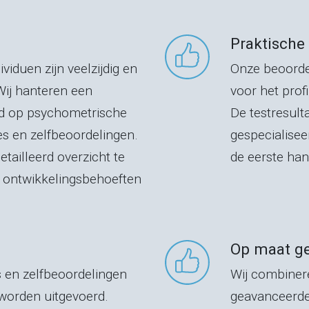
Praktische
viduen zijn veelzijdig en
Onze beoorde
 Wij hanteren een
voor het pro
rd op psychometrische
De testresul
es en zelfbeoordelingen.
gespecialisee
detailleerd overzicht te
de eerste han
e ontwikkelingsbehoeften
Op maat g
 en zelfbeoordelingen
Wij combiner
worden uitgevoerd.
geavanceerde 