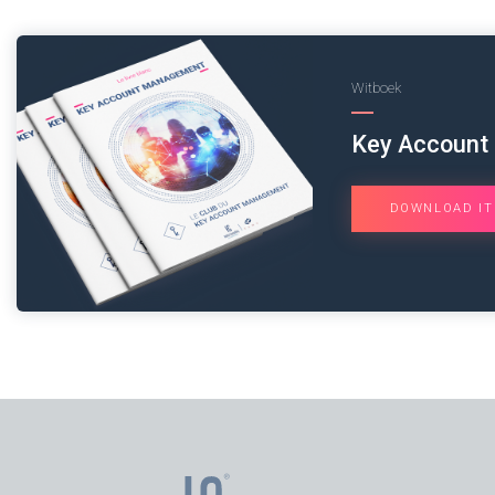
Witboek
Key Account
DOWNLOAD IT