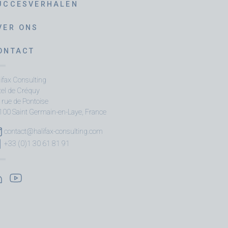
UCCESVERHALEN
VER ONS
ONTACT
ifax Consulting
tel de Créquy
 rue de Pontoise
100 Saint Germain-en-Laye, France
contact@halifax-consulting.com
+33 (0)1 30 61 81 91