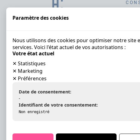
CON
Advie
Paramètre des cookies
Key 
Optim
Beoor
Nous utilisons des cookies pour optimiser notre site 
Analy
services. Voici l'état actuel de vos autorisations :
klante
Votre état actuel
Verko
✕
Statistiques
TRAI
✕
Marketing
✕
Préférences
« Best
Onze 
Date de consentement:
Gecer
-
Identifiant de votre consentement:
DIGI
Non enregistré
AI-lif
Halif
Halif
Beoor