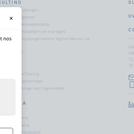
SULTING
S
s bij onderhandelingen
×
O
Account Management
alisatie van verkoopprestaties
C
deling van verkoopteams en managers
et nos
se van uw verkooporganisatie en segmentatie van uw
nportefeuille
Hal
opuniversiteit
Hô
15,
78
NING
 Sellers » Sales Training
andere verkooptrainingen
tificeerde trainingen van hoge kwaliteit
TAAL & IA
ax
ax Sales Academy
ax Sales Bootcamp
deling van verkooptalent