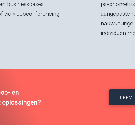
van businesscases
psychometrisc
of via videoconferencing
aangepaste ro
nauwkeurige 
individuen me
oop- en
NEEM 
oplossingen?