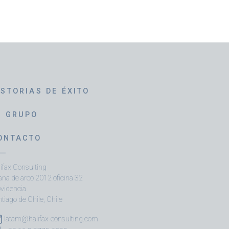
ISTORIAS DE ÉXITO
L GRUPO
ONTACTO
ifax Consulting
na de arco 2012 oficina 32
ovidencia
tiago de Chile, Chile
latam@halifax-consulting.com