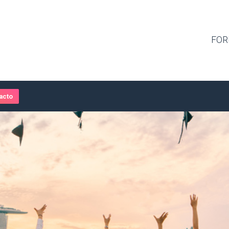
FOR
acto