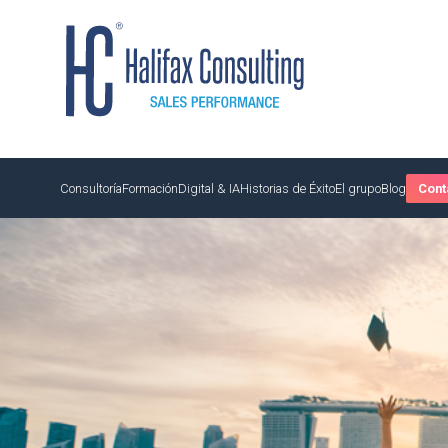
Consultoría
Formación
Digital & IA
Historias de Éxito
El grupo
Blog
Cont