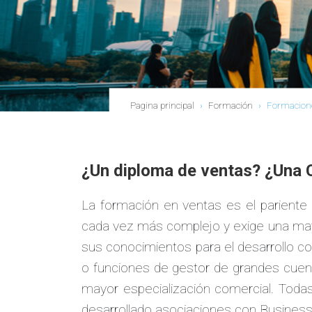
Pagina principal
›
Formación
›
Formaciones
¿Un diploma de ventas? ¿Una C
La formación en ventas es el pariente
cada vez más complejo y exige una mayor 
sus conocimientos para el desarrollo c
o funciones de gestor de grandes cuent
mayor especialización comercial. Todas
desarrollado asociaciones con Business