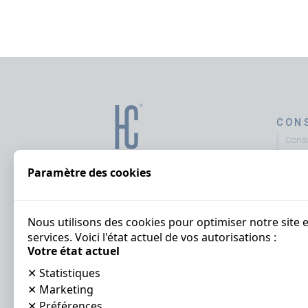
CON
Consu
Consu
Paramètre des cookies
Pract
Evalu
Diagn
client
Nous utilisons des cookies pour optimiser notre site 
services. Voici l'état actuel de vos autorisations :
Sales 
Votre état actuel
FOR
✕
Statistiques
Forma
✕
Marketing
Nuest
✕
Préférences