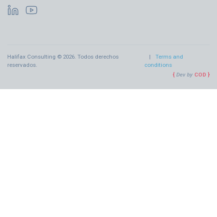
Halifax Consulting © 2026. Todos derechos
Terms and
reservados.
conditions
Dev by
COD