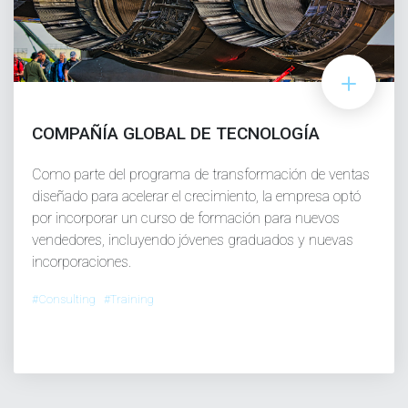
COMPAÑÍA GLOBAL DE TECNOLOGÍA
Como parte del programa de transformación de ventas
diseñado para acelerar el crecimiento, la empresa optó
por incorporar un curso de formación para nuevos
vendedores, incluyendo jóvenes graduados y nuevas
incorporaciones.
#Consulting #Training