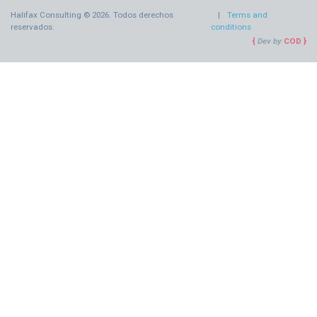
Halifax Consulting © 2026. Todos derechos
Terms and
reservados.
conditions
Dev by
COD