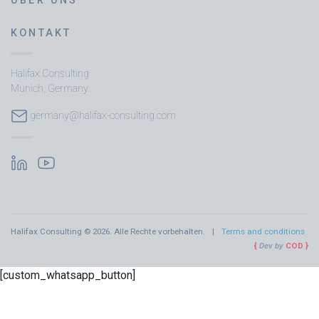
ÜBER UNS
KONTAKT
Halifax Consulting
Munich, Germany
germany@halifax-consulting.com
Halifax Consulting © 2026. Alle Rechte vorbehalten.
Terms and conditions
Dev by
COD
[custom_whatsapp_button]