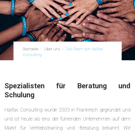
Startseite
›
Über uns
›
Das Team von Halifax
Consulting
Spezialisten für Beratung und
Schulung
Halifax Consulting wurde 2003 in Frankreich gegründet und
und ist heute als eins der führenden Unternehmen auf dem
Markt für Vertriebstraining und -Beratung bekannt. Wir