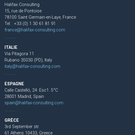
Halifax Consulting
15, rue de Pontoise
78100 Saint Germain-en-Laye, France
Tel. : +33 (0) 1 30 61 81 91
france@halifax-consulting.com
ITALIE
Via Pitagora 11
Rubano 35030 (PD), Italy
italy@halifax-consulting.com
ESPAGNE
Calle Castelló, 24. Esc1. 5°C
28001 Madrid, Spain
spain@halifax-consulting.com
GRÈCE
3rd September str.
61 Athens 10433, Greece