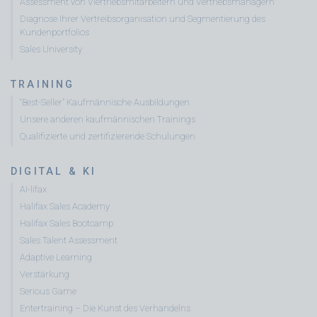
Assessment von Viertriebsmitarbeitern und Vertriebsmanagern
Diagnose Ihrer Vertreibsorganisation und Segmentierung des
Kundenportfolios
Sales University
TRAINING
“Best-Seller” Kaufmännische Ausbildungen
Unsere anderen kaufmännischen Trainings
Qualifizierte und zertifizierende Schulungen
DIGITAL & KI
AI-lifax
Halifax Sales Academy
Halifax Sales Bootcamp
Sales Talent Assessment
Adaptive Learning
Verstärkung
Serious Game
Entertraining – Die Kunst des Verhandelns