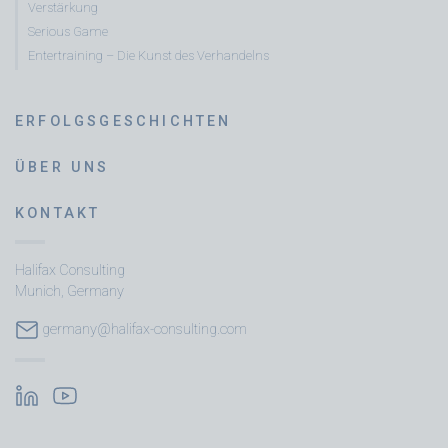
Verstärkung
Serious Game
Entertraining – Die Kunst des Verhandelns
ERFOLGSGESCHICHTEN
ÜBER UNS
KONTAKT
Halifax Consulting
Munich, Germany
germany@halifax-consulting.com