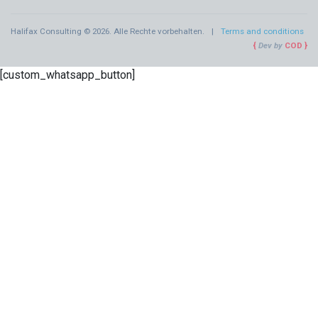
Halifax Consulting © 2026. Alle Rechte vorbehalten.
Terms and conditions
Dev by
COD
[custom_whatsapp_button]