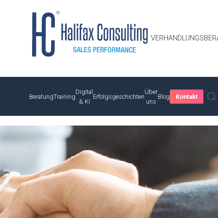
VERHANDLUNGSBER
Digital
Über
Beratung
Training
Erfolgsgeschichten
Blog
Kontakt
& KI
uns