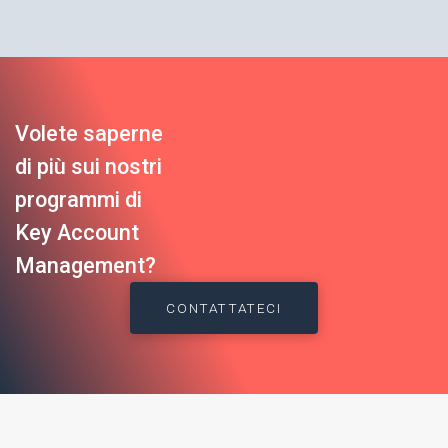
Volete saperne
di più sui nostri
programmi di
Key Account
Management?
CONTATTATECI