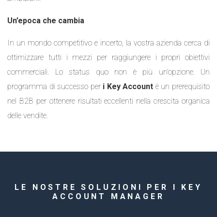
Un’epoca che cambia
In un mondo competitivo e incerto, la vostra azienda cerca di
ottimizzare tutti i mezzi per raggiungere i propri obiettivi
commerciali. Lo status quo non è più un’opzione. Un
programma di successo per
i Key Account
è un prerequisito
nel B2B per ottenere risultati eccellenti nella crescita organica
delle vendite.
LE NOSTRE SOLUZIONI PER I KEY
ACCOUNT MANAGER