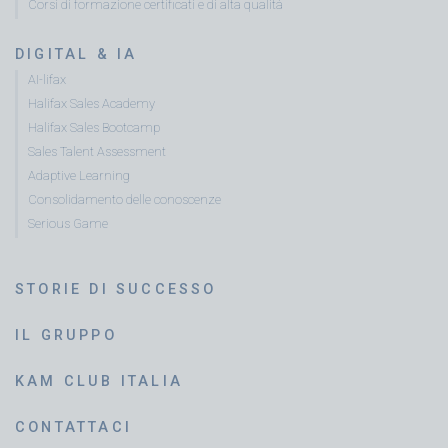
Corsi di formazione certificati e di alta qualità
DIGITAL & IA
AI-lifax
Halifax Sales Academy
Halifax Sales Bootcamp
Sales Talent Assessment
Adaptive Learning
Consolidamento delle conoscenze
Serious Game
STORIE DI SUCCESSO
IL GRUPPO
KAM CLUB ITALIA
CONTATTACI