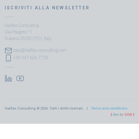
ISCRIVITI ALLA NEWSLETTER
Halifax Consulting
Via Pitagora 11
Rubano 35030 (PD), Italy
italy@halifax-consulting.com
+39 347 636 7729
Halifax Consulting © 2026. Tutti i diritti riservati.
Terms and conditions
Dev by
COD