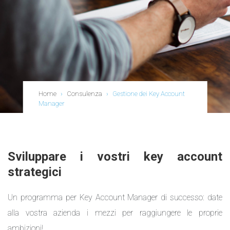
Home
›
Consulenza
›
Gestione dei Key Account
Manager
Sviluppare i vostri key account
strategici
Un programma per Key Account Manager di successo: date
alla vostra azienda i mezzi per raggiungere le proprie
ambizioni!