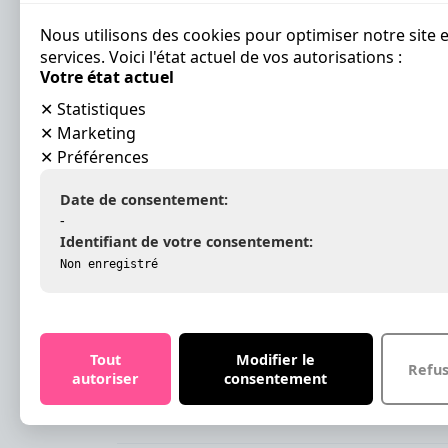
client
Unive
Nous utilisons des cookies pour optimiser notre site 
services. Voici l'état actuel de vos autorisations :
Votre état actuel
TRE
✕
Statistiques
Nosso
✕
Marketing
Nosso
✕
Préférences
Curso
Date de consentement:
DIGI
-
AI-lif
Identifiant de votre consentement:
Halif
Non enregistré
Halif
Asses
Apren
Refor
Tout
Modifier le
Refu
Serio
autoriser
consentement