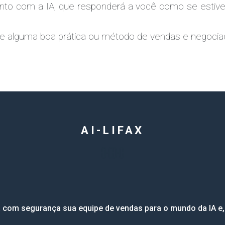
nto com a IA, que responderá a você como se estive
 de alguma boa prática ou método de vendas e negociaç
AI-LIFAX
com segurança sua equipe de vendas para o mundo da IA e