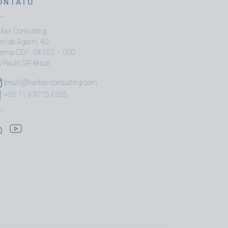
ONTATO
ifax Consulting
enida Agami, 40
ema CEP : 04.552 – 000
 Paulo, SP, Brazil
brazil@halifax-consulting.com
+55 11 9 9775 6255