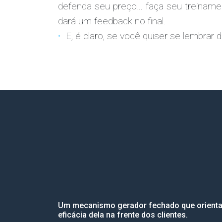
defenda seu preço… faça seu treiname
dará um feedback no final.
E, é claro, se você quiser se lembrar
Um mecanismo gerador fechado que orienta 
eficácia dela na frente dos clientes.