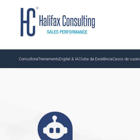
Consultoria
Treinamento
Digital & IA
Clube da Excelência
Casos de suce