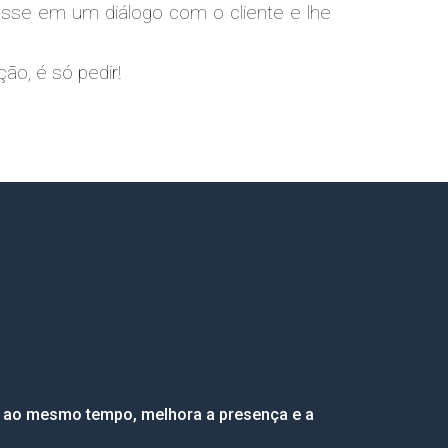
sse em um diálogo com o cliente e lhe
ão, é só pedir!
, ao mesmo tempo, melhora a presença e a