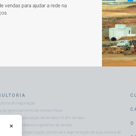
 de vendas para ajudar a rede na
ços.
SULTORIA
C
ltoria de negociação
C
ca de gerenciamento de contas-chave
ltoria em organização de vendas e IA em vendas
O
×
sment de vendedores e gerentes de vendas
óstico de sua organização comercial e segmentação de sua carteira de