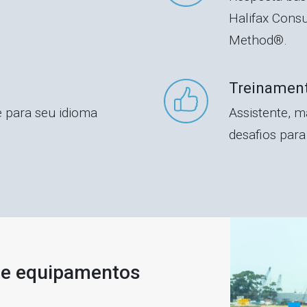
Halifax Cons
Method®.
Treinament
 para seu idioma
Assistente, 
desafios para 
de equipamentos