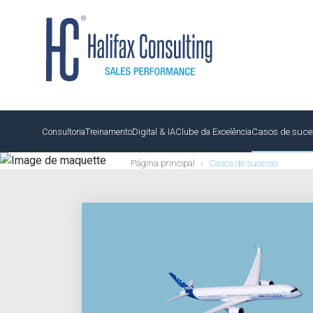
Casos de suce
Consultoria
Treinamento
Digital & IA
Clube da Excelência
Página principal
›
Casos de sucesso