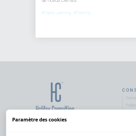
de novos clientes.
#Digital Learning #Training
CON
Consu
Práti
Consu
Paramètre des cookies
Asses
Diagn
client