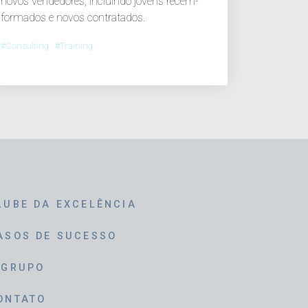
novos vendedores, incluindo jovens recém-
formados e novos contratados.
#Consulting #Training
LUBE DA EXCELÊNCIA
ASOS DE SUCESSO
 GRUPO
ONTATO