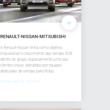
RENAULT-NISSAN-MITSUBISHI
A Renault-Nissan tinha como objetivo
impulsionar o crescimento das vendas B2B
dentro do grupo, especialmente junto aos
clientes-chave, atendidos por equipes
dedicadas de vendas para frotas.
#Digital Learning #Training