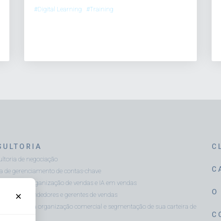
#Digital Learning #Training
SULTORIA
C
ltoria de negociação
C
ca de gerenciamento de contas-chave
ltoria em organização de vendas e IA em vendas
O
×
sment de vendedores e gerentes de vendas
óstico de sua organização comercial e segmentação de sua carteira de
C
es