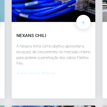
NEXANS CHILI
A Nexans tinha como objetivo aproveitar a
escassez de concorrentes no mercado chileno
para acelerar a penetração dos cabos Freetox-
Flex.
#Digital Learning #Training