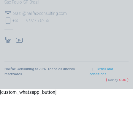
Sao Paulo, SP, Brazil
brazil@halifax-consulting.com
+55 11 9 9775 6255
Halifax Consulting © 2026. Todos os direitos
Terms and
reservados.
conditions
Dev by
COD
[custom_whatsapp_button]