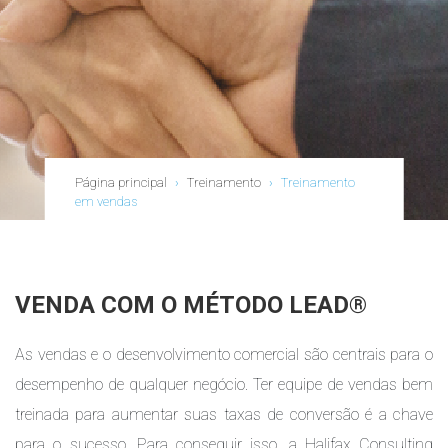
Página principal
›
Treinamento
›
Treinamento
em vendas
VENDA COM O MÉTODO LEAD®
As vendas e o desenvolvimento comercial são centrais para o
desempenho de qualquer negócio. Ter equipe de vendas bem
treinada para aumentar suas taxas de conversão é a chave
para o sucesso. Para conseguir isso, a Halifax Consulting