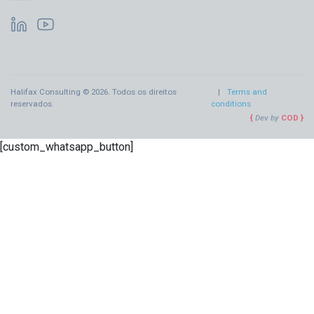
Halifax Consulting © 2026. Todos os direitos
Terms and
reservados.
conditions
Dev by
COD
[custom_whatsapp_button]