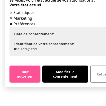
services. Voici l'état actuel de vos autorisations :
Votre état actuel
✕
Statistiques
✕
Marketing
✕
Préférences
Date de consentement:
-
Identifiant de votre consentement:
Non enregistré
Tout
Modifier le
Refu
autoriser
consentement