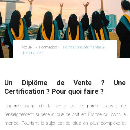
Accueil
›
Formation
›
Formations certifiantes &
diplomantes
Un Diplôme de Vente ? Une
Certification ? Pour quoi faire ?
L’apprentissage de la vente est le parent pauvre de
l’enseignement supérieur, que ce soit en France ou dans le
monde. Pourtant le sujet est de plus en plus complexe et