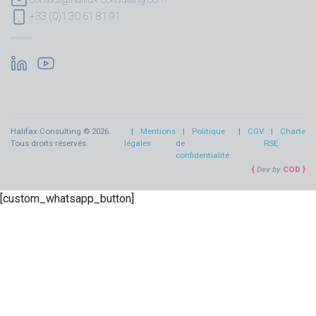
+33 (0)1 30 61 81 91
Halifax Consulting © 2026.
Mentions
Politique
CGV
Charte
Tous droits réservés.
légales
de
RSE
confidentialité
Dev by
COD
[custom_whatsapp_button]