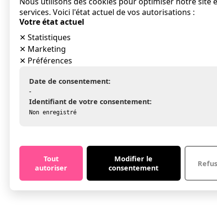
Nous utilisons des cookies pour optimiser notre site 
services. Voici l'état actuel de vos autorisations :
Votre état actuel
✕
Statistiques
✕
Marketing
✕
Préférences
Date de consentement:
-
Identifiant de votre consentement:
Non enregistré
Tout
Modifier le
Refu
autoriser
consentement